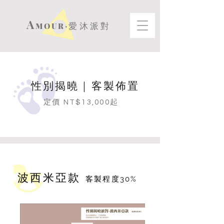
A
MOUR‧
愛沐派對
性別揭曉｜客製佈置
定價 NT$13,000起
​波西米亞款
客製程度30%