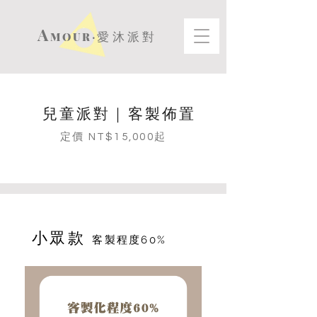
A
MOUR‧
愛沐派對
兒童派對｜客製佈置
定價 NT$15,000起
​小眾款
客製程度60%