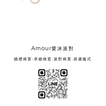
Amour
愛沐派對
婚禮佈置‧求婚佈置‧派對佈置‧抓週儀式