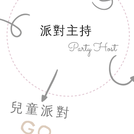
曉
派對主持
Party Host
兒童派對
GO