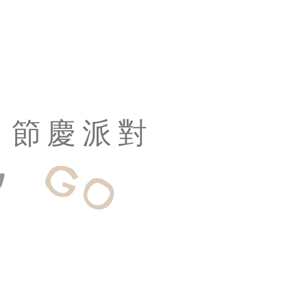
節慶派對
GO