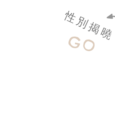
​性別揭
GO