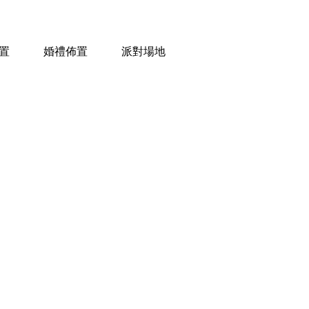
置
婚禮佈置
派對場地