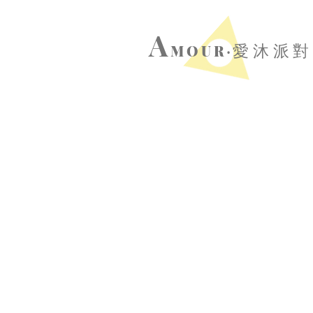
A
MOUR‧
愛沐派