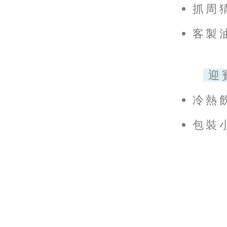
抓周猜
客製油
迎
冷熱
包裝