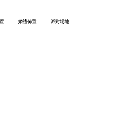
置
婚禮佈置
派對場地
周