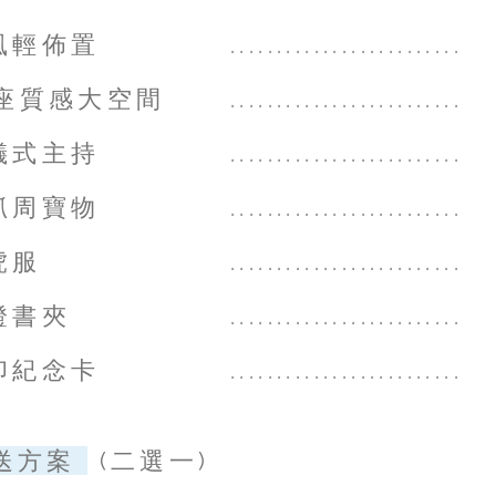
風輕佈置
.........................
人座質感大空間
.........................
儀式主持
.........................
抓周寶物
.........................
虎服
.........................
證書夾
.........................
印紀念卡
....
.....................
送方案
(二選一
)