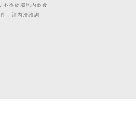
，不得於場地內飲食
條件，請內洽諮詢