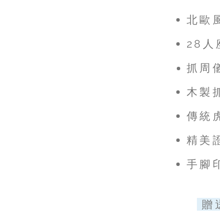
北歐
28
抓周
​木製
傳統
精美
​手腳
贈