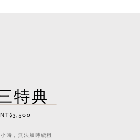
三特典
T$3,500
一小時，無法加時續租