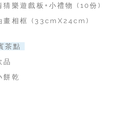
猜樂遊戲板+小禮物 (10份)
畫相框 (33cmX24cm)
賓茶點
飲品
小餅乾