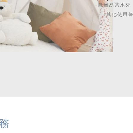
-除簡易茶水外
​-其他使用