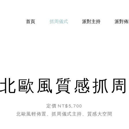
對
首頁
抓周儀式
派對主持
派對佈
北歐風質感抓
定價 NT$5,700
​北歐風輕佈置、抓周儀式主持、質感大空間