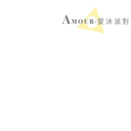
A
MOUR‧
愛沐派